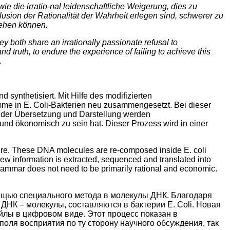
e die irratio-nal leidenschaftliche Weigerung, dies zu
lusion der Rationalität der Wahrheit erlegen sind, schwerer zu
 sehen können.
ey both share an irrationally passionate refusal to
d truth, to endure the experience of failing to achieve this
.
synthetisiert. Mit Hilfe des modifizierten
e in E. Coli-Bakterien neu zusammengesetzt. Bei dieser
 In der Übersetzung und Darstellung werden
 und ökonomisch zu sein hat. Dieser Prozess wird in einer
ure. These DNA molecules are re-composed inside E. coli
new information is extracted, sequenced and translated into
r grammar does not need to be primarily rational and economic.
ощью специального метода в молекулы ДНК. Благодаря
НК – молекулы, составляются в бактерии E. Coli. Новая
йлы в цифровом виде. Этот процесс показан в
оля восприятия по ту сторону научного обсуждения, так