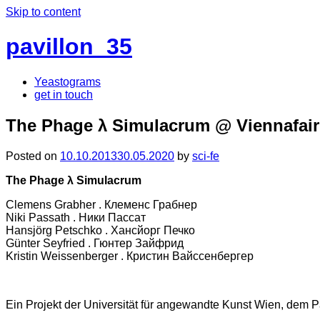
Skip to content
pavillon_35
Yeastograms
get in touch
The Phage λ Simulacrum @ Viennafair
Posted on
10.10.2013
30.05.2020
by
sci-fe
The Phage λ Simulacrum
Clemens Grabher . Клеменс Грабнер
Niki Passath . Ники Пассат
Hansjörg Petschko . Хансйорг Печко
Günter Seyfried . Гюнтер Зайфрид
Kristin Weissenberger . Кристин Вайссенбергер
Ein Projekt der Universität für angewandte Kunst Wien, dem Pa