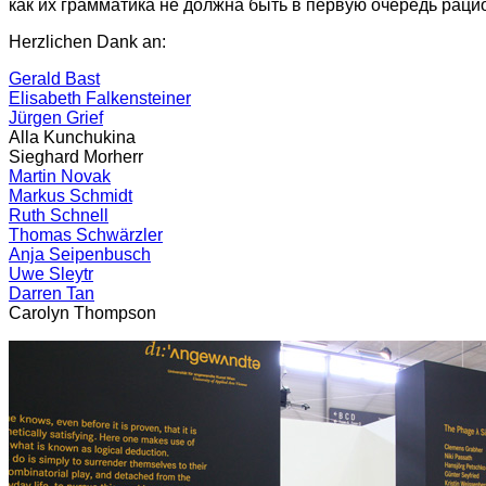
как их грамматика не должна быть в первую очередь раци
Herzlichen Dank an:
Gerald Bast
Elisabeth Falkensteiner
Jürgen Grief
Alla Kunchukina
Sieghard Morherr
Martin Novak
Markus Schmidt
Ruth Schnell
Thomas Schwärzler
Anja Seipenbusch
Uwe Sleytr
Darren Tan
Carolyn Thompson