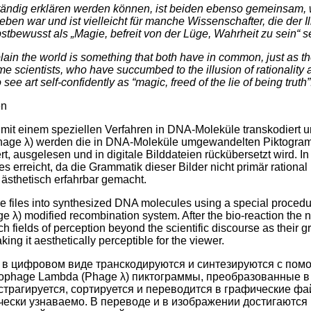
tändig erklären werden können, ist beiden ebenso gemeinsam, wi
en war und ist vielleicht für manche Wissenschafter, die der Il
lbstbewusst als „Magie, befreit von der Lüge, Wahrheit zu sein“
plain the world is something that both have in common, just as th
 scientists, who have succumbed to the illusion of rationality an
ee art self-confidently as “magic, freed of the lie of being truth”
en
it einem speziellen Verfahren in DNA-Moleküle transkodiert und 
age λ) werden die in DNA-Moleküle umgewandelten Piktogramm
ert, ausgelesen und in digitale Bilddateien rückübersetzt wird.
erreicht, da die Grammatik dieser Bilder nicht primär rational
n ästhetisch erfahrbar gemacht.
e files into synthesized DNA molecules using a special proced
ge λ) modified recombination system. After the bio-reaction the 
each fields of perception beyond the scientific discourse as thei
king it aesthetically perceptible for the viewer.
 в цифровом виде транскодируются и синтезируются с пом
phage Lambda (Phage λ) пиктограммы, преобразованные в Д
страгируется, сортируется и переводится в графические фа
ески узнаваемо. В переводе и в изображении достигаются п