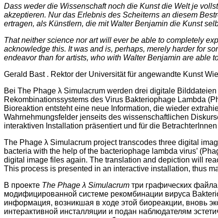
Dass weder die Wissenschaft noch die Kunst die Welt je volls
akzeptieren. Nur das Erlebnis des Scheiterns an diesem Bestreb
ertragen, als Künstlern, die mit Walter Benjamin die Kunst se
That neither science nor art will ever be able to completely ex
acknowledge this. It was and is, perhaps, merely harder for some
endeavor than for artists, who with Walter Benjamin are able to s
Gerald Bast . Rektor der Universität für angewandte Kunst Wi
Bei The Phage λ Simulacrum werden drei digitale Bilddateien m
Rekombinationssystems des Virus Bakteriophage Lambda (Ph
Bioreaktion entsteht eine neue Information, die wieder extrahi
Wahrnehmungsfelder jenseits des wissenschaftlichen Diskurses 
interaktiven Installation präsentiert und für die BetrachterInne
The Phage λ Simulacrum project transcodes three digital imag
bacteria with the help of the bacteriophage lambda virus’ (Pha
digital image files again. The translation and depiction will r
This process is presented in an interactive installation, thus ma
В проекте
The
Phage λ
Simulacrum
три графических файла
модифицированной системе рекомбинации вируса Bakterio
информация, возникшая в ходе этой биореакции, вновь эк
интерактивной инсталляции и подан наблюдателям эстетич